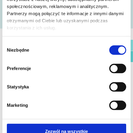
Linia bezpośrednia – zapomniana
regulacja?
społecznościowym, reklamowym i analitycznym.
Partnerzy mogą połączyć te informacje z innymi danymi
otrzymanymi od Ciebie lub uzyskanymi podczas
korzystania z ich usług.
Wybór
Niezbędne
zgody
27 lut 2024
Czy energia ma płeć?
Preferencje
Statystyka
Marketing
<
1
2
3
4
5
6
7
8
…
14
>
Zezwól na wszystkie